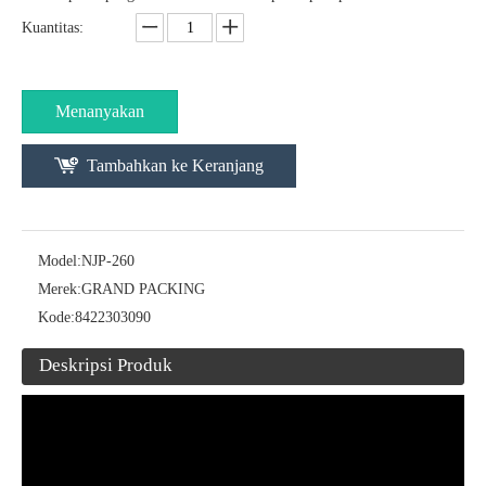
Kuantitas:
Mesin penghitungan kapsul semi otomatis
NSF-600 Full Automatic Pharmaceutical Liquid/Hard Capsule Banding Sealing Machine
Menanyakan
Tambahkan ke Keranjang
Model:
NJP-260
Merek:
GRAND PACKING
Kode:
8422303090
Deskripsi Produk
NJP-7500C Ukuran Otomatis 0/00/4 Mesin Pengisian Kapsul
Mesin pengisian kapsul otomatis NJP-200