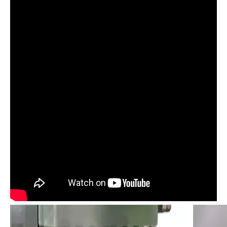
CGN-208D Farmasi Bubuk Bubuk Mesin Pengisian Kapsul Semi Otomatis Kecil
NJP-3800C Automatic Hard Gelatin Capsule Filling Machine