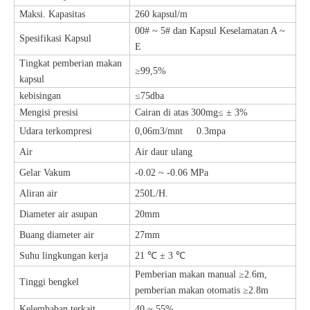
Maksi. Kapasitas
260 kapsul/m
00# ~ 5# dan Kapsul Keselamatan A ~
Spesifikasi Kapsul
E
Tingkat pemberian makan
≥99,5%
kapsul
kebisingan
≤75dba
Mengisi presisi
Cairan di atas 300mg≤ ± 3%
Udara terkompresi
0,06m3/mnt 0.3mpa
Air
Air daur ulang
Gelar Vakum
-0
.02 ~ -0.06 MPa
Aliran air
250L/H.
Diameter air asupan
20mm
Buang diameter air
27mm
Suhu lingkungan kerja
21 ℃ ± 3 ℃
Pemberian makan manual ≥2.6m,
Tinggi bengkel
pemberian makan otomatis ≥2.8m
Kelembaban terkait
40 ~ 55%