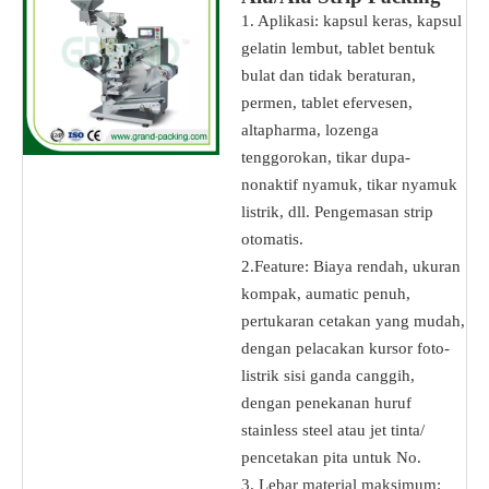
Machine untuk
1. Aplikasi: kapsul keras, kapsul
tablet/kapsul/pil
gelatin lembut, tablet bentuk
bulat dan tidak beraturan,
permen, tablet efervesen,
altapharma, lozenga
tenggorokan, tikar dupa-
nonaktif nyamuk, tikar nyamuk
listrik, dll. Pengemasan strip
otomatis.
2.Feature: Biaya rendah, ukuran
kompak, aumatic penuh,
pertukaran cetakan yang mudah,
dengan pelacakan kursor foto-
listrik sisi ganda canggih,
dengan penekanan huruf
stainless steel atau jet tinta/
pencetakan pita untuk No.
3. Lebar material maksimum: