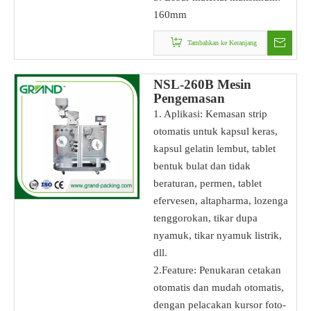
160mm
Tambahkan ke Keranjang
NSL-260B Mesin
Pengemasan
Pengemasan Strip
1. Aplikasi: Kemasan strip
Otomatis
otomatis untuk kapsul keras,
kapsul gelatin lembut, tablet
bentuk bulat dan tidak
beraturan, permen, tablet
efervesen, altapharma, lozenga
tenggorokan, tikar dupa
nyamuk, tikar nyamuk listrik,
dll.
2.Feature: Penukaran cetakan
otomatis dan mudah otomatis,
dengan pelacakan kursor foto-