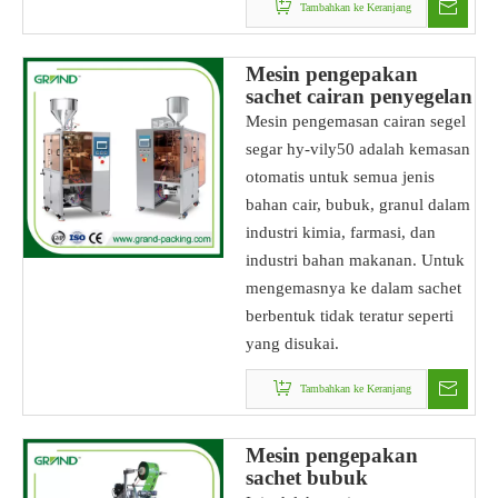
Tambahkan ke Keranjang
Mesin pengepakan
sachet cairan penyegelan
punggung hy-vily50
Mesin pengemasan cairan segel
segar hy-vily50 adalah kemasan
otomatis untuk semua jenis
bahan cair, bubuk, granul dalam
industri kimia, farmasi, dan
industri bahan makanan. Untuk
mengemasnya ke dalam sachet
berbentuk tidak teratur seperti
yang disukai.
Tambahkan ke Keranjang
Mesin pengepakan
sachet bubuk