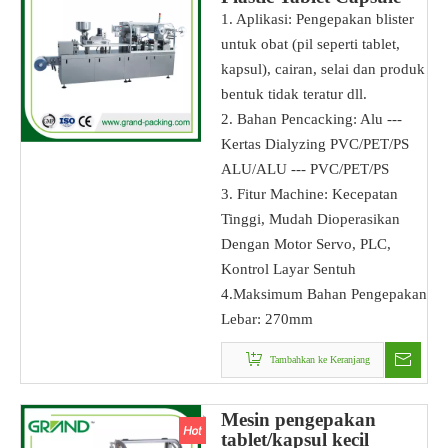
Blister Packing Machine
1. Aplikasi: Pengepakan blister
untuk obat (pil seperti tablet,
kapsul), cairan, selai dan produk
bentuk tidak teratur dll.
2. Bahan Pencacking: Alu ---
Kertas Dialyzing PVC/PET/PS
ALU/ALU --- PVC/PET/PS
3. Fitur Machine: Kecepatan
Tinggi, Mudah Dioperasikan
Dengan Motor Servo, PLC,
Kontrol Layar Sentuh
4.Maksimum Bahan Pengepakan
Lebar: 270mm
Tambahkan ke Keranjang
Mesin pengepakan
tablet/kapsul kecil