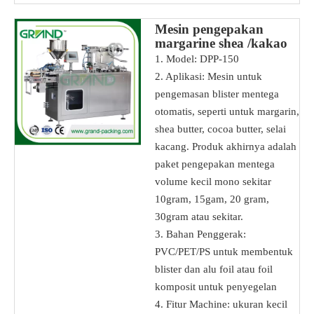
Mesin pengepakan
margarine shea /kakao
/selai kacang
1. Model: DPP-150
2. Aplikasi: Mesin untuk
pengemasan blister mentega
otomatis, seperti untuk margarin,
shea butter, cocoa butter, selai
kacang. Produk akhirnya adalah
paket pengepakan mentega
volume kecil mono sekitar
10gram, 15gam, 20 gram,
30gram atau sekitar.
3. Bahan Penggerak:
PVC/PET/PS untuk membentuk
blister dan alu foil atau foil
komposit untuk penyegelan
4. Fitur Machine: ukuran kecil