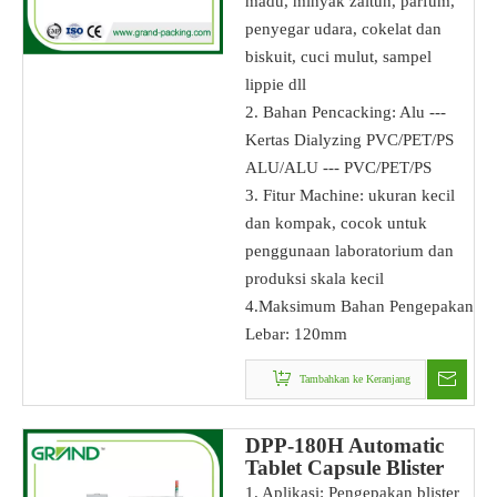
madu, minyak zaitun, parfum,
penyegar udara, cokelat dan
biskuit, cuci mulut, sampel
lippie dll
2. Bahan Pencacking: Alu ---
Kertas Dialyzing PVC/PET/PS
ALU/ALU --- PVC/PET/PS
3. Fitur Machine: ukuran kecil
dan kompak, cocok untuk
penggunaan laboratorium dan
produksi skala kecil
4.Maksimum Bahan Pengepakan
Lebar: 120mm
Tambahkan ke Keranjang
DPP-180H Automatic
Tablet Capsule Blister
Packing Machine
1. Aplikasi: Pengepakan blister