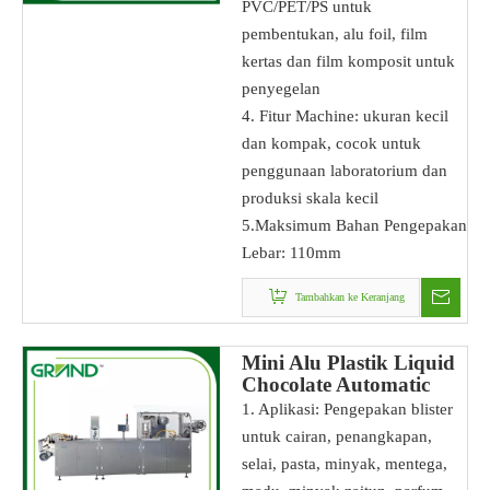
PVC/PET/PS untuk
pembentukan, alu foil, film
kertas dan film komposit untuk
penyegelan
4. Fitur Machine: ukuran kecil
dan kompak, cocok untuk
penggunaan laboratorium dan
produksi skala kecil
5.Maksimum Bahan Pengepakan
Lebar: 110mm
Tambahkan ke Keranjang
Mini Alu Plastik Liquid
Chocolate Automatic
Blister Packing Machine
1. Aplikasi: Pengepakan blister
Untuk Kemasan Cokelat
untuk cairan, penangkapan,
selai, pasta, minyak, mentega,